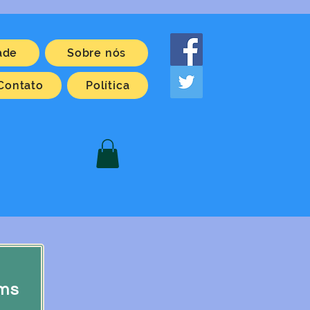
ade
Sobre nós
Contato
Política
ams