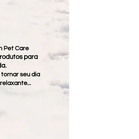
n Pet Care
produtos para
da.
 tornar seu dia
relaxante...