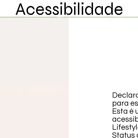
Acessibilidade
Declar
para es
Esta é
acessib
Lifesty
Status