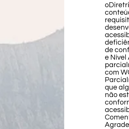
o
Diretr
conteú
requisi
desenv
acessi
deficiên
de conf
e Nível
parcia
com WC
Parcia
que al
não es
confor
acessib
Coment
Agrade