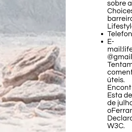
sobre a
Choices
barreir
Lifesty
Telefo
E-
mail:
li
@gmail
Tentam
comentá
úteis.
Encont
Esta de
de julh
o
Ferra
Declar
W3C
.