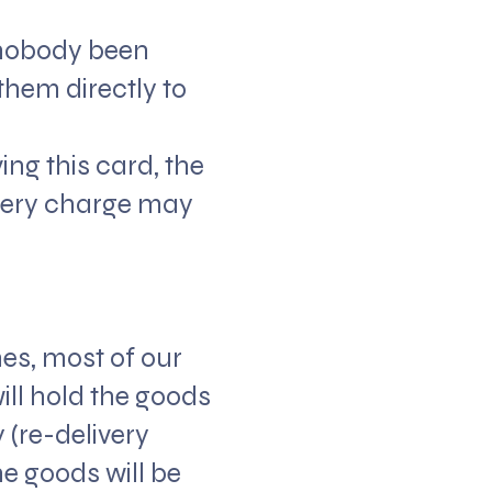
o nobody been
 them directly to
ving this card, the
ivery charge may
hes, most of our
ill hold the goods
y (re-delivery
he goods will be