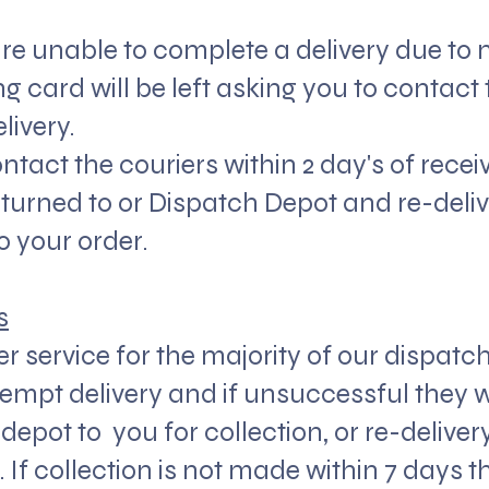
 are unable to complete a delivery due t
ng card will be left asking you to contact
livery.
ontact the
couriers
within 2 day's of recei
returned to or Dispatch Depot and re-del
o your order.
s
r service for the majority of our dispatc
ttempt delivery and if unsuccessful they w
 depot to you for collection, or re-deliver
 If collection is not made within 7 days t