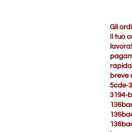
Gli ord
Il tuo 
lavorat
pagame
rapidam
breve 
5cde-
3194-
136ba
136ba
136ba