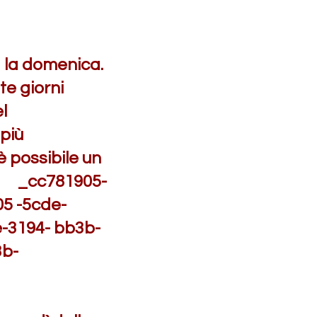
a la domenica.
te giorni
l
più
è possibile un
o. _cc781905-
5 -5cde-
3194- bb3b-
b-