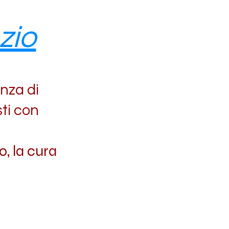
zio
enza di
ti con
o, la cura
.