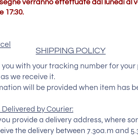
segne verranno effettuate dal lunedì al v
le 17:30.
cel
SHIPPING POLICY
 you with your tracking number for your p
s we receive it.
mation will be provided when item has b
 Delivered by Courier:
you provide a delivery address, where so
eceive the delivery between 7.30a.m and 