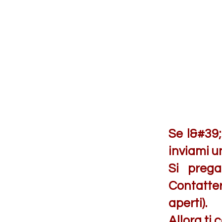
Se l&#39;
inviami u
Si prega
Contatter
aperti).
Allora ti 