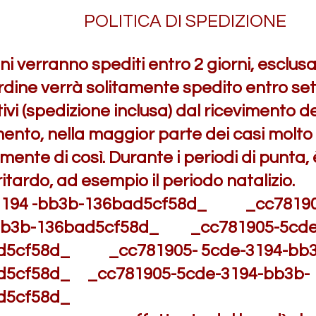
POLITICA DI SPEDIZIONE
ini verranno spediti entro 2 giorni, esclus
ordine verrà solitamente spedito entro set
ivi (spedizione inclusa) dal ricevimento de
nto, nella maggior parte dei casi molto 
ente di così. Durante i periodi di punta, 
ritardo, ad esempio il periodo natalizi
3194 -bb3b-136bad5cf58d_ _cc78190
bb3b-136bad5cf58d_ _cc781905-5cde-
d5cf58d_ _cc781905- 5cde-3194-bb3
d5cf58d_ _cc781905-5cde-3194-bb3b-
d5cf58d_