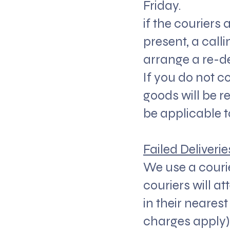
Friday.
if the couriers
present, a calli
arrange a re-de
If you do not c
goods will be 
be applicable t
Failed Deliverie
We use a courie
couriers will a
in their nearest
charges apply).