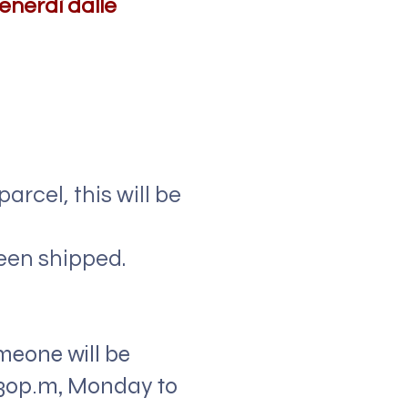
enerdì dalle
arcel, this will be
een shipped.
meone will be
5.30p.m, Monday to