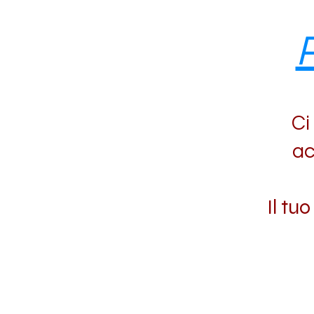
P
Ci
ac
Il tu