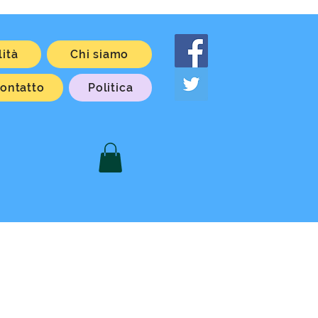
lità
Chi siamo
ontatto
Politica