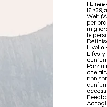
Il
Linee 
l&#39;a
Web (
per pro
miglior
le pers
Definisc
Livello 
Lifesty
conform
Parzial
che alc
non so
conform
accessi
Feedb
Accogli