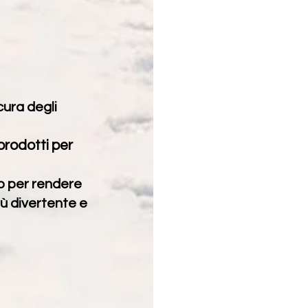
cura degli
prodotti per
no per rendere
più divertente e