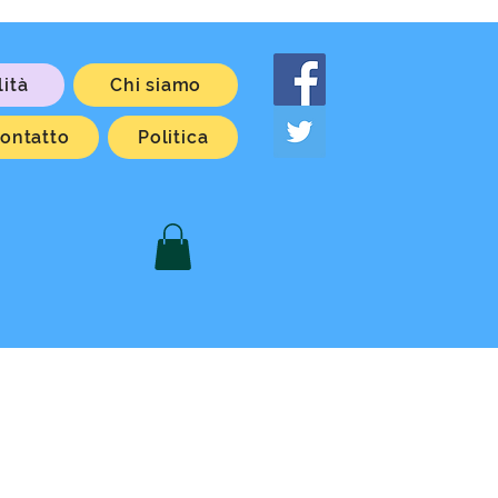
lità
Chi siamo
ontatto
Politica