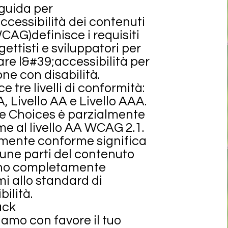
guida per
ccessibilità dei contenuti
WCAG)
definisce i requisiti
gettisti e sviluppatori per
are l&#39;accessibilità per
one con disabilità.
e tre livelli di conformità:
A, Livello AA e Livello AAA.
le Choices è parzialmente
e al livello AA WCAG 2.1.
mente conforme significa
une parti del contenuto
no completamente
i allo standard di
bilità.
ack
amo con favore il tuo