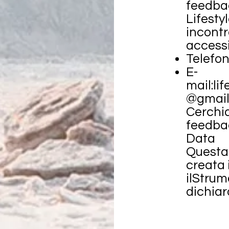
feedbac
Lifesty
incontr
accessi
Telefo
E-
mail:
li
@gmail
Cerchia
feedbac
Data
Questa 
creata 
il
Strume
dichiar