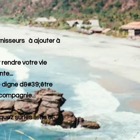
nisseurs à ajouter à
 rendre votre vie
te...
e digne d&#39;être
compagnie...
iquez sur
les liens ci-