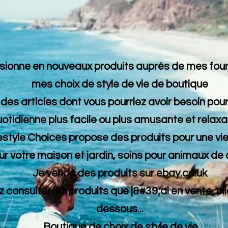
ionne en nouveaux produits auprès de mes four
mes choix de style de vie de boutique
des articles dont vous pourriez avoir besoin pour
otidienne plus facile ou plus amusante et relaxan
style Choices propose des produits pour une vi
r votre maison et jardin, soins pour animaux de 
Je vends des produits sur ebay.co.uk
 consulter les produits que j&#39;ai en vente, cl
dessous...
Boutique de choix de style de vie