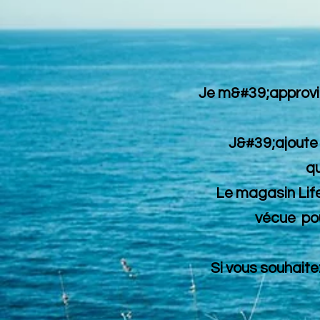
Je m&#39;approvis
J&#39;ajoute 
qu
Le magasin Life
vécue pou
Si vous souhaitez