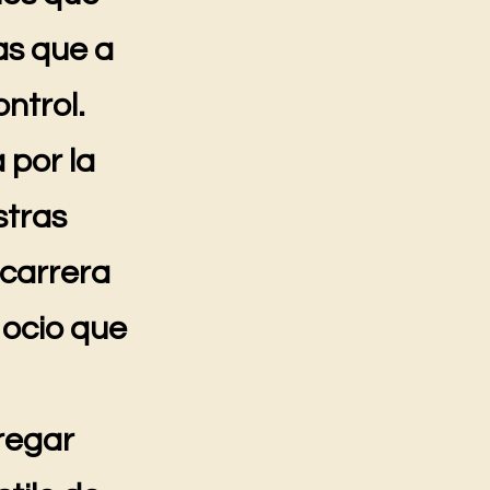
as que a
ntrol.
 por la
stras
 carrera
 ocio que
regar