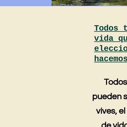
Todos 
vida q
elecci
hacemo
Todos 
pueden s
vives, e
de vid