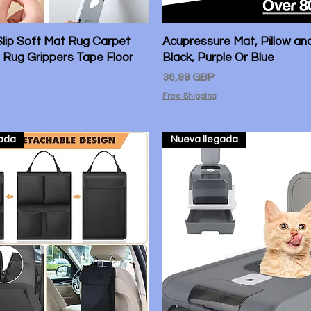
Slip Soft Mat Rug Carpet
Vista rápida
Acupressure Mat, Pillow and
Vista rápida
g Rug Grippers Tape Floor
Black, Purple Or Blue
Precio
36,99 GBP
Free Shipping
gada
Nueva llegada