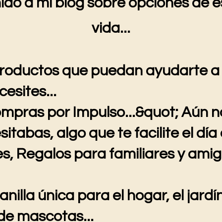
ido a mi blog sobre opciones de es
vida...
roductos que puedan ayudarte a
cesites...
mpras por Impulso...&quot; Aún n
itabas, algo que te facilite el día a
s, Regalos para familiares y amig
nilla única para el hogar, el jardín
de mascotas...