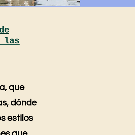
de
 las
a, que
as, dónde
s estilos
nes que