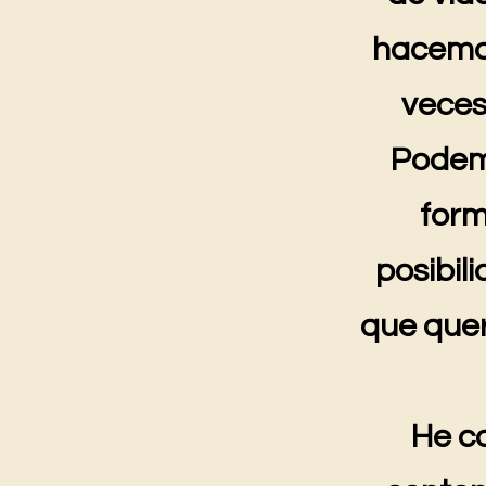
hacemos
veces
Podemo
form
posibil
que quer
He c