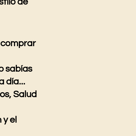
tilo de
 comprar
o sabías
 día...
os, Salud
 y el