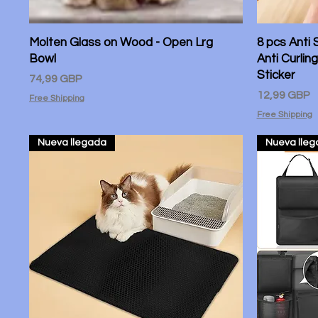
Molten Glass on Wood - Open Lrg
Vista rápida
8 pcs Anti 
Bowl
Anti Curlin
Sticker
Precio
74,99 GBP
Precio
12,99 GBP
Free Shipping
Free Shipping
Nueva llegada
Nueva lle