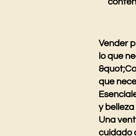
conten
Vender p
lo que ne
&quot;Co
que neces
Esenciale
y belleza
Una venta
cuidado 